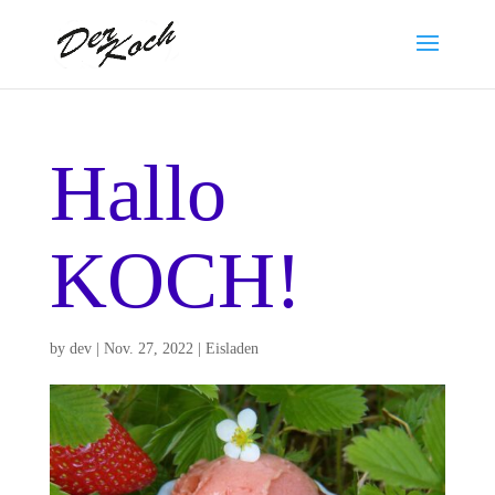
Hallo
KOCH!
by
dev
|
Nov. 27, 2022
|
Eisladen